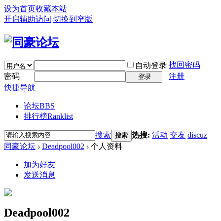
设为首页
收藏本站
开启辅助访问
切换到窄版
找回密码
自动登录
密码
注册
登录
快捷导航
论坛
BBS
排行榜
Ranklist
搜索
热搜:
活动
交友
discuz
搜索
同豪论坛
›
Deadpool002
›
个人资料
加为好友
发送消息
Deadpool002